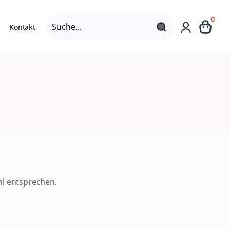
Search
0
Kontakt
for:
hl entsprechen.