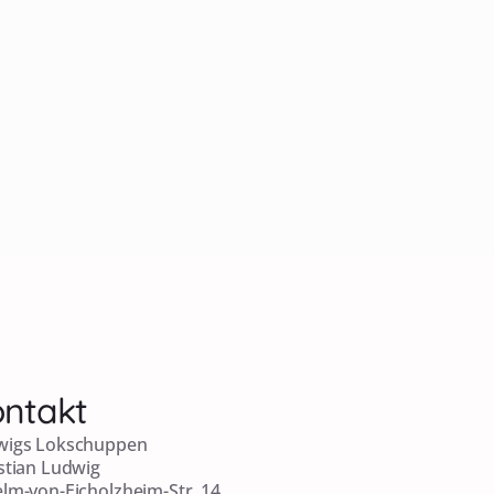
ntakt
wigs Lokschuppen
stian Ludwig
lm-von-Eicholzheim-Str. 14